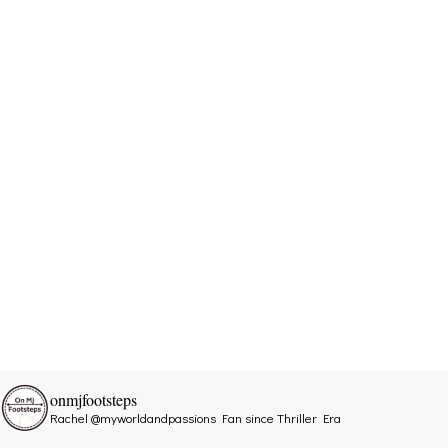
onmjfootsteps
Rachel @myworldandpassions
Fan since Thriller Era