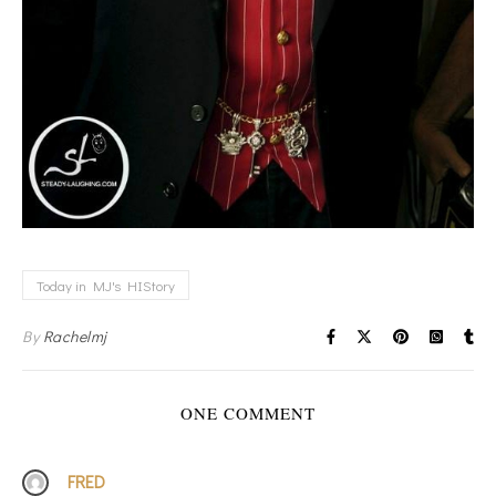
Today in MJ's HIStory
By
Rachelmj
ONE COMMENT
FRED