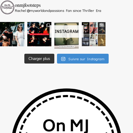
onmjfootsteps
Rachel @myworldandpassions
Fan since Thriller Era
INSTAGRAM
Suivre sur Instagram
Charger plus