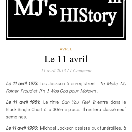
AVRIL
Le 11 avril
11 avril 2013
/
1 Comment
Le 11 avril 1973:
Les Jackson 5 enregistrent
To Make My
Father Proud
et
If’n I Was God pour Motown
.
Le 11 avril 1981
: Le titre
Can You Feel It
entre dans le
Black Single Chart à la 30ème place. Il restera classé neuf
semaines.
Le 11 avril 1990
: Michael Jackson assiste aux funérailles, à