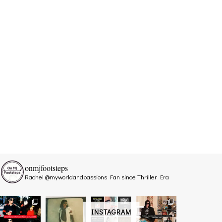
onmjfootsteps
Rachel @myworldandpassions
Fan since Thriller Era
INSTAGRAM