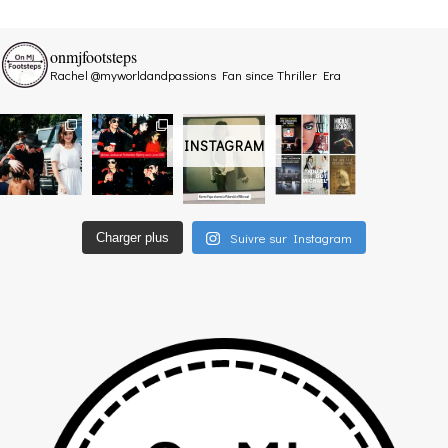
onmjfootsteps
Rachel @myworldandpassions
Fan since Thriller Era
INSTAGRAM
Suivre sur Instagram
Charger plus