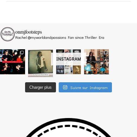
onmjfootsteps
Rachel @myworldandpassions
Fan since Thriller Era
INSTAGRAM
Suivre sur Instagram
Charger plus