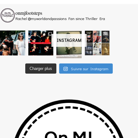
onmjfootsteps
Rachel @myworldandpassions
Fan since Thriller Era
INSTAGRAM
Suivre sur Instagram
Charger plus