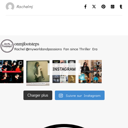
Rachelmj
onmjfootsteps
Rachel @myworldandpassions
Fan since Thriller Era
INSTAGRAM
Suivre sur Instagram
Charger plus