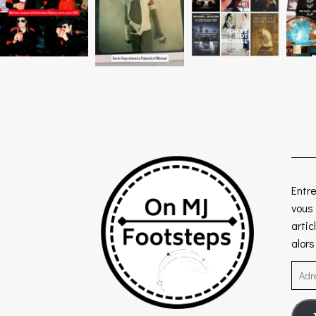
Entre
vous
artic
alor
Adre