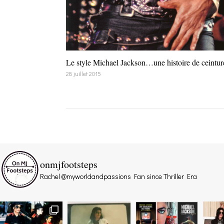
Le style Michael Jackson…une histoire de ceintur
28 juillet 2015
onmjfootsteps
Rachel @myworldandpassions
Fan since Thriller Era