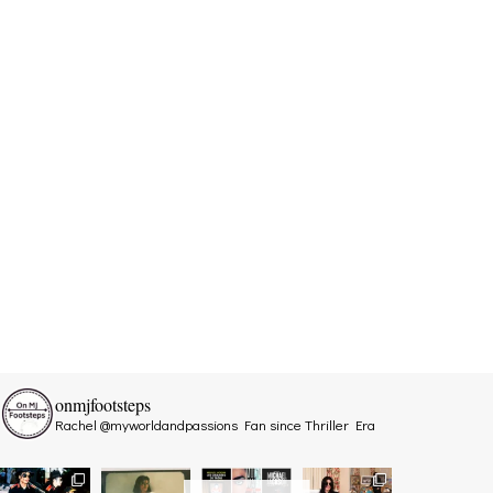
onmjfootsteps
Rachel @myworldandpassions
Fan since Thriller Era