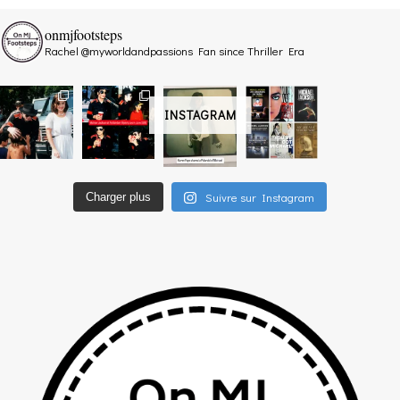
onmjfootsteps
Rachel @myworldandpassions
Fan since Thriller Era
INSTAGRAM
Suivre sur Instagram
Charger plus