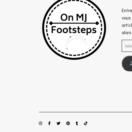
Entre
vous
artic
alor
Adre