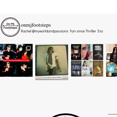
onmjfootsteps
Rachel @myworldandpassions
Fan since Thriller Era