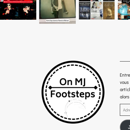
Entre
vous
artic
alor
Adre