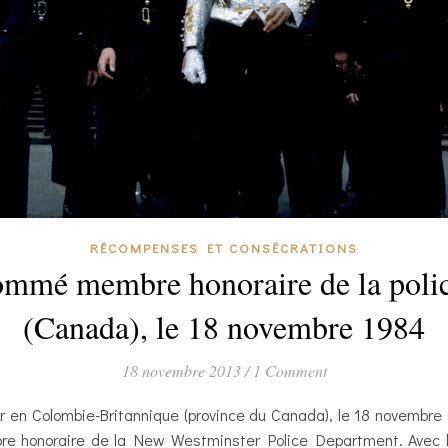
RÉCOMPENSES ET CONSÉCRATIONS
nommé membre honoraire de la poli
(Canada), le 18 novembre 1984
18 novembre 2013
/
1 Comment
er en Colombie-Britannique (province du Canada), le 18 novembre 
 honoraire de la New Westminster Police Department. Avec le