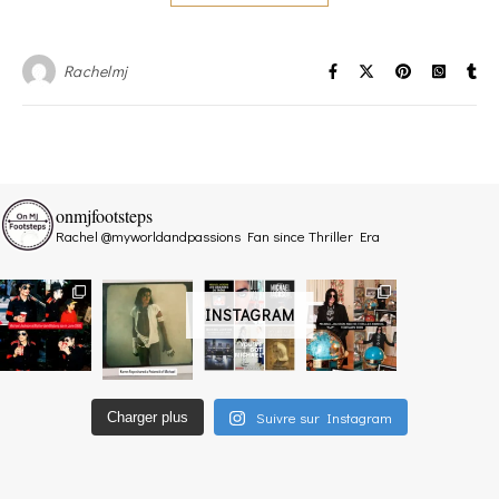
Rachelmj
onmjfootsteps
Rachel @myworldandpassions
Fan since Thriller Era
INSTAGRAM
Suivre sur Instagram
Charger plus