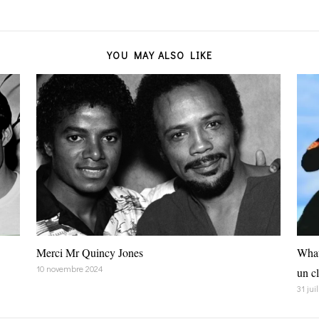
YOU MAY ALSO LIKE
Merci Mr Quincy Jones
What
10 novembre 2024
un c
31 jui