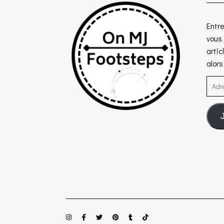
Entre
vous
artic
alor
Adre