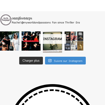
onmjfootsteps
Rachel @myworldandpassions
Fan since Thriller Era
INSTAGRAM
Suivre sur Instagram
Charger plus