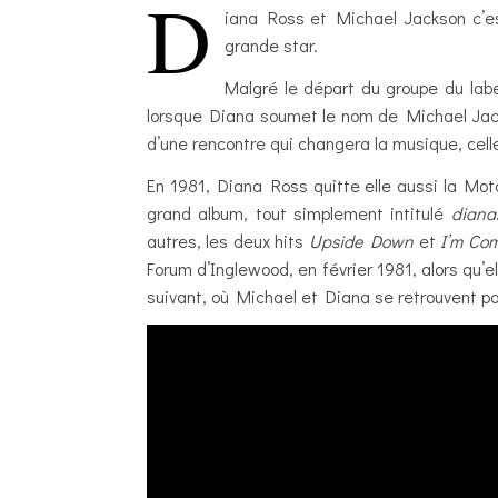
D
iana Ross et Michael Jackson c’es
grande star.
Malgré le départ du groupe du labe
lorsque Diana soumet le nom de Michael Jacks
d’une rencontre qui changera la musique, celle
En 1981, Diana Ross quitte elle aussi la Mot
grand album, tout simplement intitulé
diana
autres, les deux hits
Upside Down
et
I’m Co
Forum d’Inglewood, en février 1981, alors qu’el
suivant, où Michael et Diana se retrouvent po