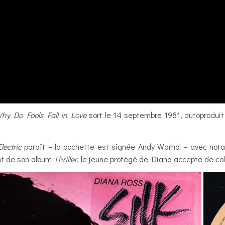
hy Do Fools Fall in Love
sort le 14 septembre 1981, autoprodui
lectric
paraît – la pochette est signée Andy Warhol – avec not
nt de son album
Thriller
, le jeune protégé de Diana accepte de co