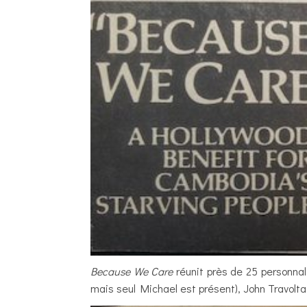
Because We Care
réunit près de 25 personnal
mais seul Michael est présent), John Travolt