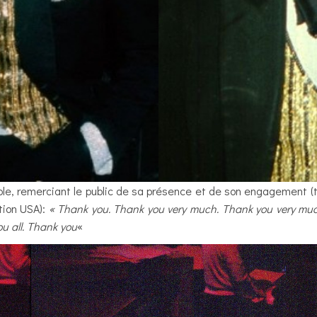
mple, remerciant le public de sa présence et de son engagement (to
tion USA):
« Thank you. Thank you very much. Thank you very much,
ou all. Thank you
«