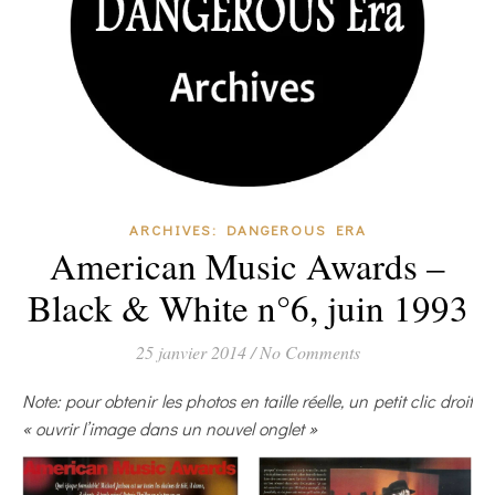
ARCHIVES: DANGEROUS ERA
American Music Awards –
Black & White n°6, juin 1993
25 janvier 2014
/
No Comments
Note: pour obtenir les photos en taille réelle, un petit clic droit
« ouvrir l’image dans un nouvel onglet »