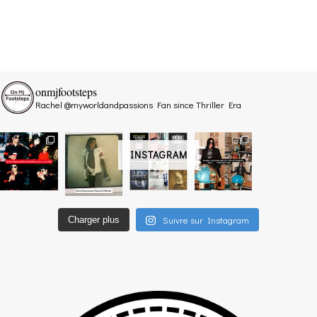
onmjfootsteps
Rachel @myworldandpassions
Fan since Thriller Era
INSTAGRAM
Suivre sur Instagram
Charger plus