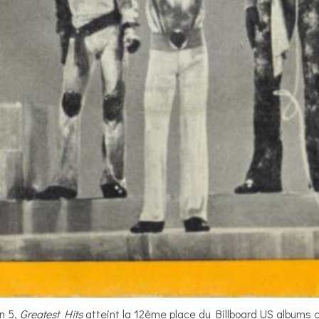
n 5,
Greatest Hits
atteint la 12ème place du Billboard US albums c