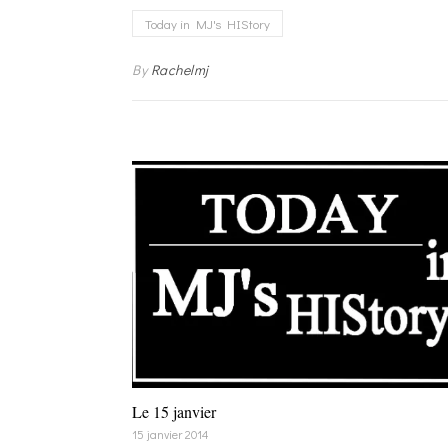
Today in MJ's HIStory
By
Rachelmj
Le 15 janvier
15 janvier 2014