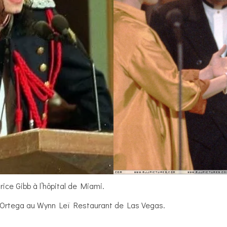
rice Gibb à l’hôpital de Miami.
 Ortega au Wynn Leï Restaurant de Las Vegas.