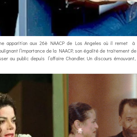
une apparition aux 26è NAACP de Los Angeles où il remet à 
oulignant l’importance de la NAACP, son égalité de traitement de
er au public depuis l’affaire Chandler. Un discours émouvant, t