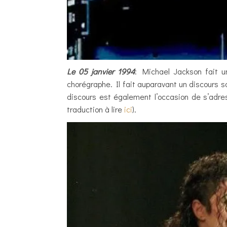
Le 05 janvier 1994
: Michael Jackson fait 
chorégraphe. Il fait auparavant un discours s
discours est également l’occasion de s’adress
traduction à lire
ici
).