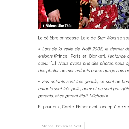
La célèbre princesse Leïa de
Star Wars
se sou
«
Lors de la veille de Noël 2008, le dernier d
enfants
(Prince, Paris et Blanket),
l’enfance 
cœur.
[…]
Nous avons pris des photos, nous ag
des photos de mes enfants parce que je sais que
«
Ses enfants sont très gentils, ce sont de bo
enfants sont très polis, doux et ne sont pas g
parents, et ce parent était Michael.
«
Et pour eux, Carrie Fisher avait accepté de s
Michael Jackson et Noël