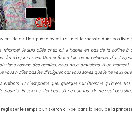
vient de ce Noël passé avec la star et le raconte dans son livre
e Michael, je suis allée chez lui, il habite en bas de la colline 
qui lui n’a jamais eu. Une enfance loin de la célébrité. J’ai tou
issions comme des gamins, nous nous amusions. A un moment, Mic
 vous n’allez pas les divulguer, car vous savez que je ne veux que
ns enfants. Et c’est parce que, quelque soit l’homme qu’a été MJ, 
âtés-pourris. Et cela ne vient pas d’une nounou. On ne peut pas sim
e reglisser le temps d’un sketch à Noël dans la peau de la prince