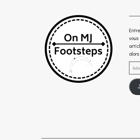
Entre
vous
artic
alor
Adre