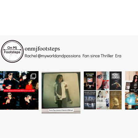
onmjfootsteps
Rachel @myworldandpassions
Fan since Thriller Era