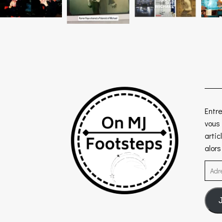
Entre
vous
artic
alor
Adre