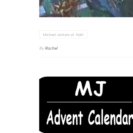
Michael Jackson et Noël
By
Rachel