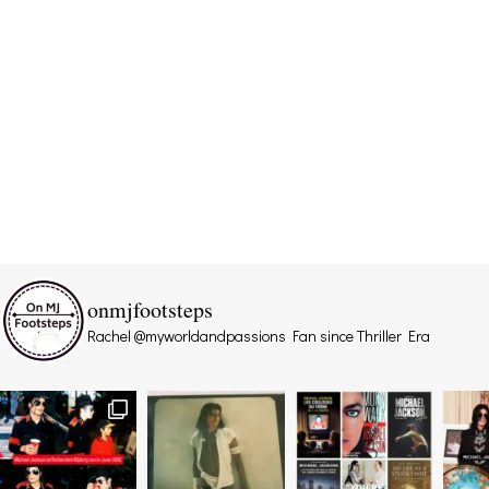
onmjfootsteps
Rachel @myworldandpassions
Fan since Thriller Era