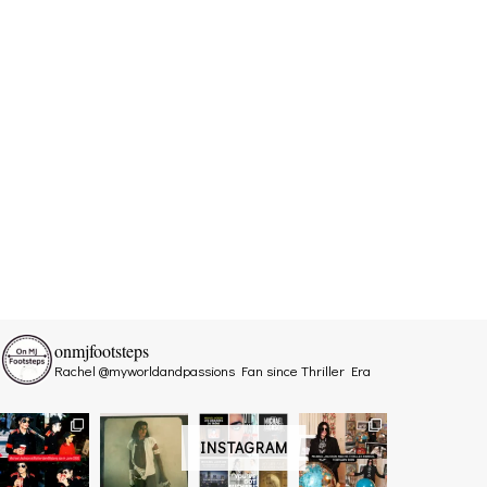
onmjfootsteps
Rachel @myworldandpassions
Fan since Thriller Era
INSTAGRAM