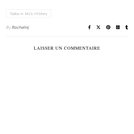
Today in MJ's HIStory
By
Rachelmj
LAISSER UN COMMENTAIRE