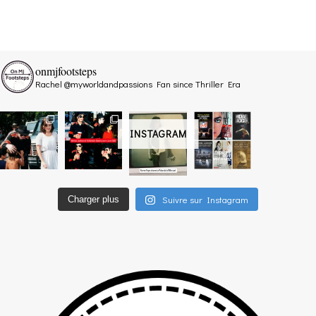
onmjfootsteps
Rachel @myworldandpassions
Fan since Thriller Era
INSTAGRAM
Suivre sur Instagram
Charger plus