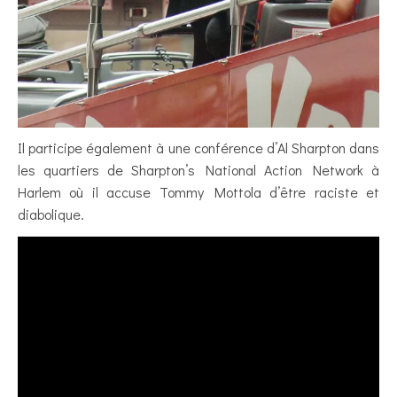
Il participe également à une conférence d’Al Sharpton dans
les quartiers de Sharpton’s National Action Network à
Harlem où il accuse Tommy Mottola d’être raciste et
diabolique.