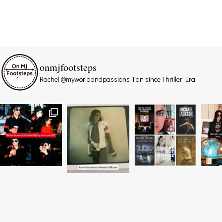
onmjfootsteps
Rachel @myworldandpassions
Fan since Thriller Era