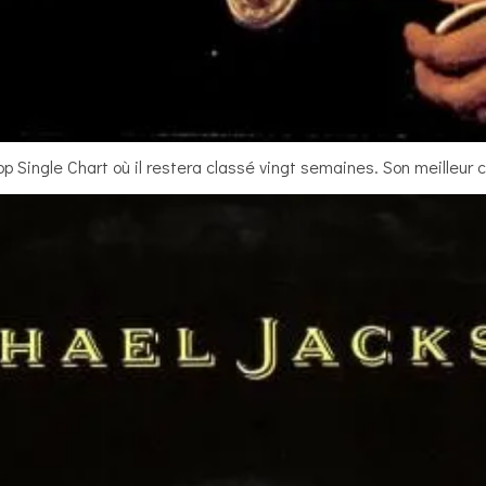
p Single Chart où il restera classé vingt semaines. Son meilleur 