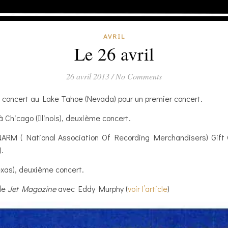
AVRIL
Le 26 avril
26 avril 2013
/
No Comments
 concert au Lake Tahoe (Nevada) pour un premier concert.
 Chicago (Illinois), deuxième concert.
 NARM ( National Association Of Recording Merchandisers) Gift
).
exas), deuxième concert.
 de
Jet Magazine
avec Eddy Murphy (
voir l’article
)