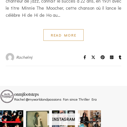
chanteur de jazz, connait le succès à 22 ans, en 1931 avec
le titre Minnie The Moocher, cette chanson où il lance le
célèbre Hi de Hi de Ho au…
READ MORE
Rachelmj
onmjfootsteps
Rachel @myworldandpassions
Fan since Thriller Era
INSTAGRAM