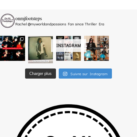
onmjfootsteps
Rachel @myworldandpassions
Fan since Thriller Era
INSTAGRAM
Suivre sur Instagram
Charger plus