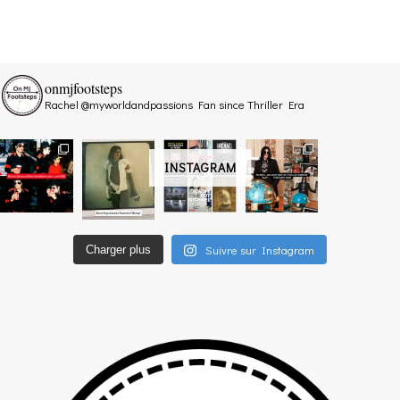
onmjfootsteps
Rachel @myworldandpassions
Fan since Thriller Era
INSTAGRAM
Suivre sur Instagram
Charger plus