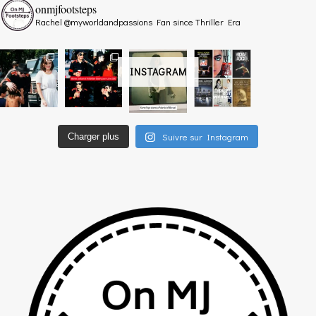
onmjfootsteps
Rachel @myworldandpassions
Fan since Thriller Era
INSTAGRAM
Suivre sur Instagram
Charger plus