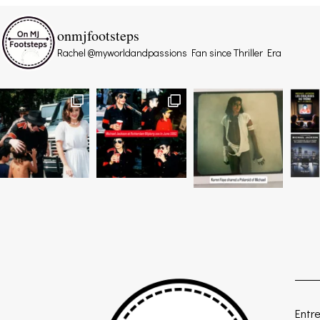
onmjfootsteps
Rachel @myworldandpassions
Fan since Thriller Era
Entre