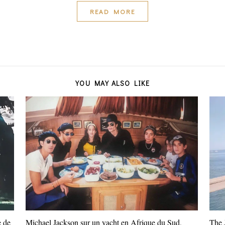
READ MORE
YOU MAY ALSO LIKE
e de
Michael Jackson sur un yacht en Afrique du Sud,
The 