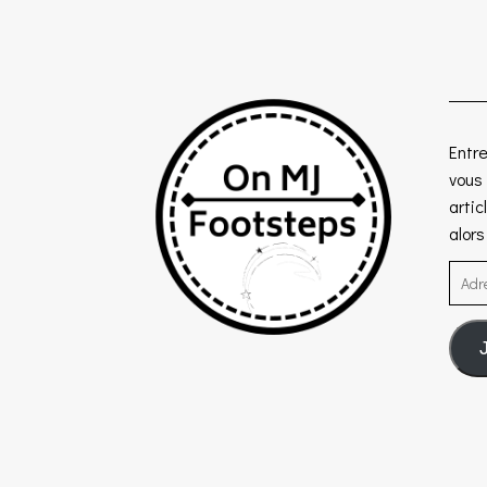
Entre
vous
artic
alor
Adre