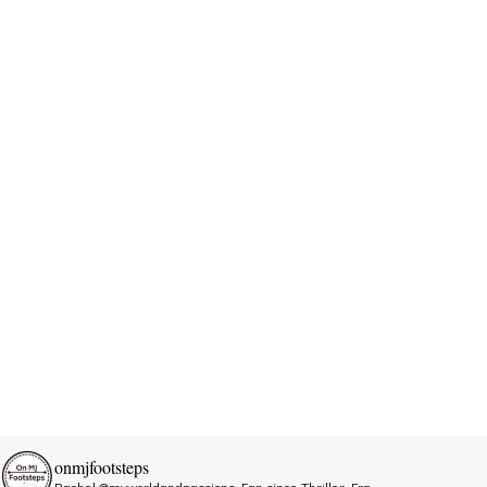
onmjfootsteps
Rachel @myworldandpassions
Fan since Thriller Era