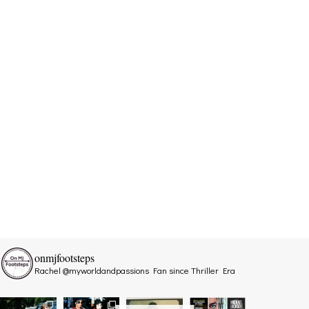
onmjfootsteps
Rachel @myworldandpassions
Fan since Thriller Era