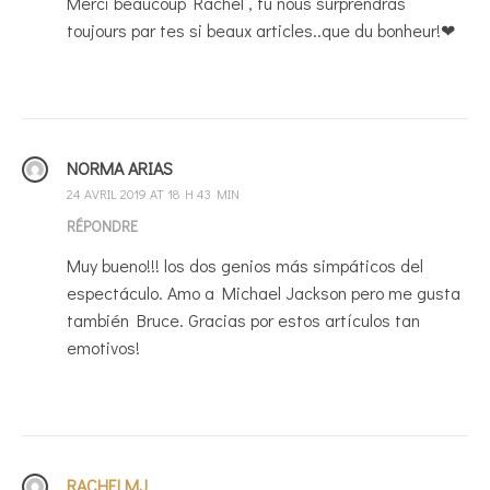
Merci beaucoup Rachel , tu nous surprendras
toujours par tes si beaux articles..que du bonheur!❤
NORMA ARIAS
24 AVRIL 2019 AT 18 H 43 MIN
RÉPONDRE
Muy bueno!!! los dos genios más simpáticos del
espectáculo. Amo a Michael Jackson pero me gusta
también Bruce. Gracias por estos artículos tan
emotivos!
RACHELMJ