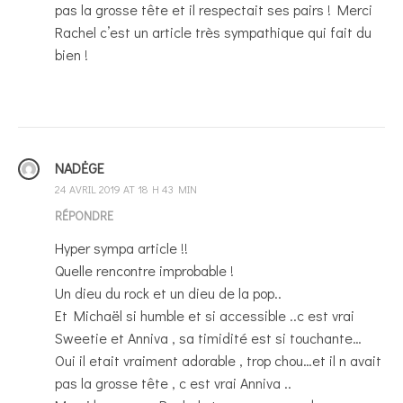
pas la grosse tête et il respectait ses pairs ! Merci
Rachel c’est un article très sympathique qui fait du
bien !
NADĖGE
24 AVRIL 2019 AT 18 H 43 MIN
RÉPONDRE
Hyper sympa article !!
Quelle rencontre improbable !
Un dieu du rock et un dieu de la pop..
Et Michaël si humble et si accessible ..c est vrai
Sweetie et Anniva , sa timidité est si touchante…
Oui il etait vraiment adorable , trop chou…et il n avait
pas la grosse tête , c est vrai Anniva ..