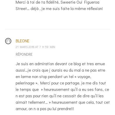
Merci à toi de ta fidélité, Sweetie Oui Figueroa
Street… déjà , je me suis faite la même réflexion!
BLEONE
21 MARS 2018 AT 7 H 59 MIN
RÉPONDRE
Je suis en admiration devant ce blog et tres emue
aussi…je crois que j aurais eu du mal a ne pas etre
en larme non stop pendant un tel « voyage,
pelerinage ». Merci pour ce partage. je me dis tout
le temps que » heureusement qu’il a eu ses fans, ce
n est pas pour rien qu’il ne cessait de dire qu’il les
aimait tellement… » heureusement que cela, tout cet
amour, on n a pas pu lui prendre!!!