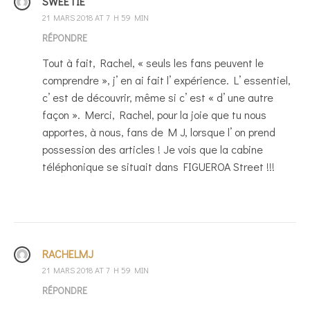
SWEETIE
21 MARS 2018 AT 7 H 59 MIN
RÉPONDRE
Tout à fait, Rachel, « seuls les fans peuvent le
comprendre », j’ en ai fait l’ expérience. L’ essentiel,
c’ est de découvrir, même si c’ est « d’ une autre
façon ». Merci, Rachel, pour la joie que tu nous
apportes, à nous, fans de M J, lorsque l’ on prend
possession des articles ! Je vois que la cabine
téléphonique se situait dans FIGUEROA Street !!!
RACHELMJ
21 MARS 2018 AT 7 H 59 MIN
RÉPONDRE