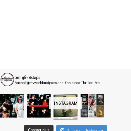
onmjfootsteps
Rachel @myworldandpassions
Fan since Thriller Era
INSTAGRAM
Suivre sur Instagram
Charger plus