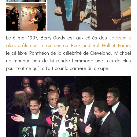
Le 6 mai 1997, Berry Gordy est aux côtés des
Jackson 5
alors qu’ils sont intronisés au Rock and Roll Hall of Fame
,
le célèbre Panthéon de la célébrité de Cleveland. Michael
ne manque pas de lui rendre hommage une fois de plus
pour tout ce qu’il a fait pour la carrière du groupe.