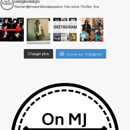
onmjfootsteps
Rachel @myworldandpassions
Fan since Thriller Era
INSTAGRAM
Suivre sur Instagram
Charger plus