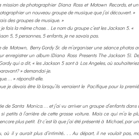
a mission de photographier Diana Ross et Motown Records, et un j
 photographier un nouveau groupe de musique que j’ai découvert. »
vrais des groupes de musique. »
je fais la même chose. . Le nom du groupe c’est les Jackson 5. «
son 5, 5 personnes, 5 enfants, je ne savais pas.
re de Motown, Berry Gordy Sr. de m’organiser une séance photos 
 pour enregistrer un album (Diana Ross Presents The Jackson 5). De
rdy qui a dit, « les Jackson 5 sont à Los Angeles, où souhaiteriez
uparavant? » demandai-je.
. . . » répondit-elle.
que je devais être là lorsqu’ils verraient le Pacifique pour la premi
tée de Santa Monica. . . et j’ai vu arriver un groupe d’enfants da
s si petits à l’arrière de cette grosse voiture. Mais ce qui m’a le p
 encore plus petit. Et c’est là que j’ai été présenté à Michael, par un
 il y aurait plus d’intimité.. . . Au départ, il ne voulait pas, ma