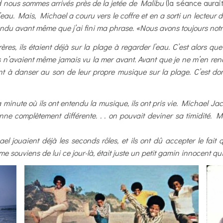
nd nous sommes arrivés près de la jetée de Malibu
(la séance aurai
 l’eau. Mais, Michael a couru vers le coffre et en a sorti un lecteur 
ndu avant même que j’ai fini ma phrase. «Nous avons toujours not
frères, ils étaient déjà sur la plage à regarder l’eau. C’est alors 
ils n’avaient même jamais vu la mer avant. Avant que je ne m’en re
 à danser au son de leur propre musique sur la plage. C’est d
a minute où ils ont entendu la musique, ils ont pris vie. Michael Ja
onne complètement différente. . . on pouvait deviner sa timidité. M
el jouaient déjà les seconds rôles, et ils ont dû accepter le fait
me souviens de lui ce jour-là, était juste un petit gamin innocent 