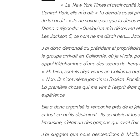
« Le New York Times m’avait confié l
Central Park, elle m’a dit: « Tu devrais aussi
Je lui ai dit : « Je ne savais pas que tu décou
Diana a répondu: «Quelqu’un m’a découvert et 
Les Jackson 5, ce nom ne me disait rien….. Jack
J’ai donc demandé au président et propriétai
le groupe arrivait en Californie, où je vivais,
appel téléphonique d’une des sœurs de Berry Go
« Eh bien, sont-ils déjà venus en Californie a
« Non, ils n’ont même jamais vu l’océan Pacifique
La première chose qui me vint à l’esprit était 
expérience.
Elle a donc organisé la rencontre près de la je
et tout ce qu’ils désiraient. Ils semblaient tou
limousine, c’était un des garçons qui avait l’air
J’ai suggéré que nous descendions à Malibu, où