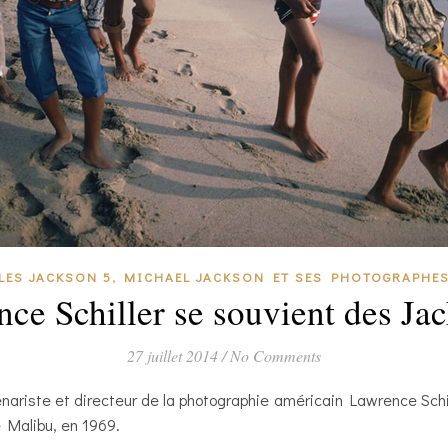
,
LES JACKSON 5
MICHAEL JACKSON ET SES PHOTOGRAPHE
ce Schiller se souvient des Ja
27 juillet 2014
/
No Comments
cénariste et directeur de la photographie américain Lawrence Schi
e Malibu, en 1969.