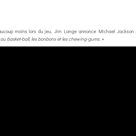
 beaucoup moins lors du jeu. Jim Lange annonce Michael Jackson
 au basket-ball, les bonbons et les chewing-gums. »