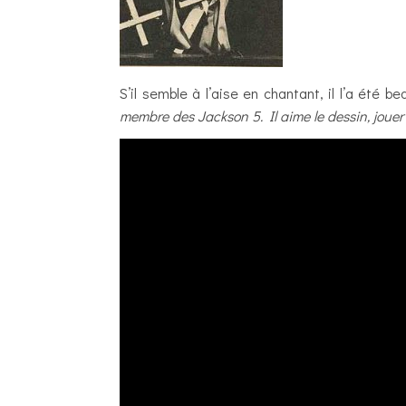
S’il semble à l’aise en chantant, il l’a été
membre des Jackson 5. Il aime le dessin, jouer