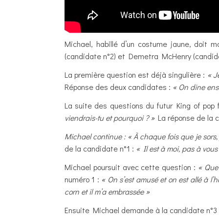
Michael, habillé d’un costume jaune, doit 
(candidate n°2) et Demetra McHenry (candidat
La première question est déjà singulière :
« J
Réponse des deux candidates :
« On dine ense
La suite des questions du futur King of pop f
viendrais-tu et pourquoi ? »
La réponse de la 
Michael continue : « À chaque fois que je sors, j
de la candidate n°1 :
« Il est à moi, pas à vous
Michael poursuit avec cette question :
« Que 
numéro 1 :
« On s’est amusé et on est allé à l’h
corn et il m’a embrassée »
Ensuite Michael demande à la candidate n°3