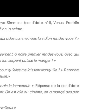
nya Simmons (candidate n°1), Venus Franklin
é de la scène.
deux ados comme nous lors d’un rendez-vous ? »
rpent, à notre premier rendez-vous, avec qui
 ton serpent puisse le manger ! »
pour qu’elles me laissent tranquille ? »
Réponse
uite.»
onais le lendemain »
Réponse de la candidate
t. On est allé au cinéma, on a mangé des pop
veilleux »