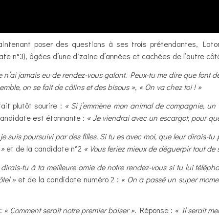
maintenant poser des questions à ses trois prétendantes, Lato
e n°3), âgées d’une dizaine d’années et cachées de l’autre côt
e n’ai jamais eu de rendez-vous galant. Peux-tu me dire que font 
mble, on se fait de câlins et des bisous »
,
« On va chez toi ! »
ait plutôt sourire :
« Si j’emmène mon animal de compagnie, un se
candidate est étonnante :
« Je viendrai avec un escargot, pour que
e suis poursuivi par des filles. Si tu es avec moi, que leur dirais-tu 
 »
et de la candidate n°2
« Vous feriez mieux de déguerpir tout de s
dirais-tu à ta meilleure amie de notre rendez-vous si tu lui téléph
ôtel »
et de la candidate numéro 2 :
« On a passé un super momen
 :
« Comment serait notre premier baiser »
. Réponse :
« Il serait mer