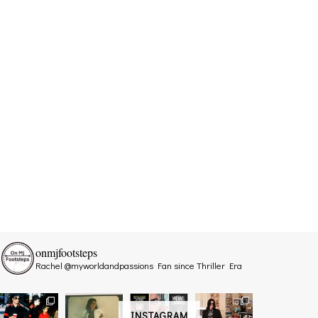
onmjfootsteps
Rachel @myworldandpassions
Fan since Thriller Era
INSTAGRAM