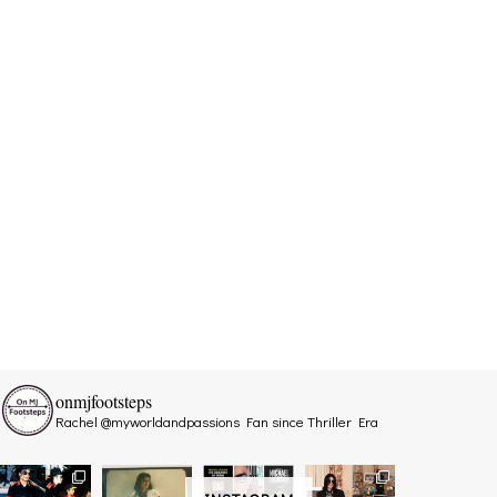
onmjfootsteps
Rachel @myworldandpassions
Fan since Thriller Era