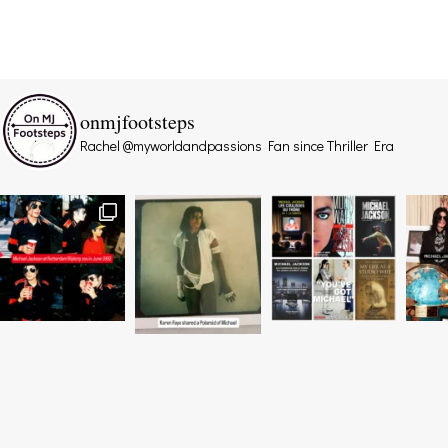
onmjfootsteps
Rachel @myworldandpassions
Fan since Thriller Era