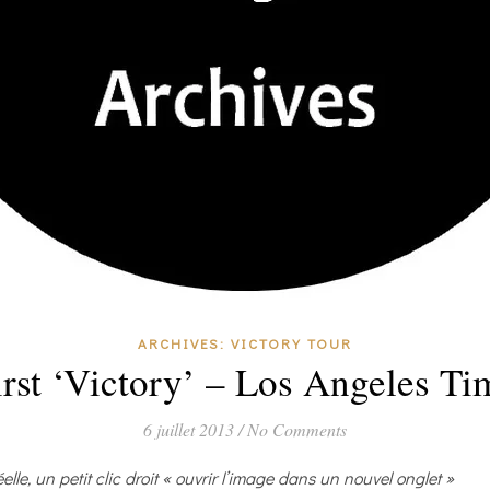
ARCHIVES: VICTORY TOUR
rst ‘Victory’ – Los Angeles Tim
6 juillet 2013
/
No Comments
éelle, un petit clic droit « ouvrir l’image dans un nouvel onglet »