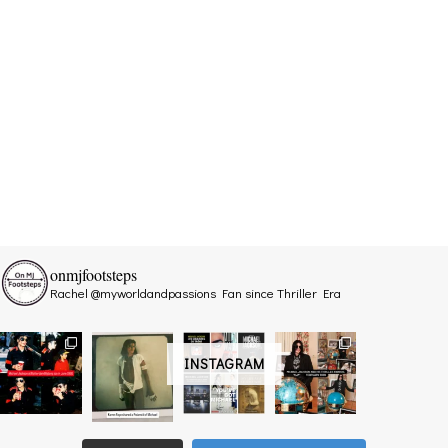
onmjfootsteps
Rachel @myworldandpassions
Fan since Thriller Era
INSTAGRAM