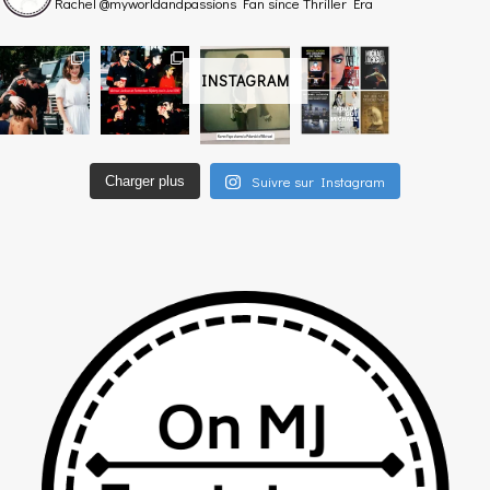
Rachel @myworldandpassions
Fan since Thriller Era
INSTAGRAM
Suivre sur Instagram
Charger plus