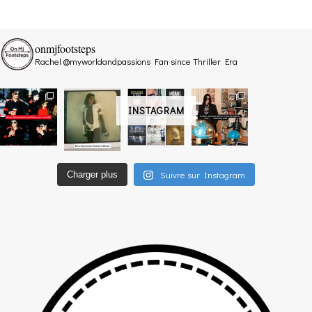
onmjfootsteps
Rachel @myworldandpassions
Fan since Thriller Era
INSTAGRAM
Suivre sur Instagram
Charger plus