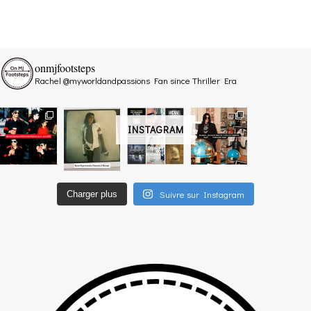
onmjfootsteps
Rachel @myworldandpassions
Fan since Thriller Era
INSTAGRAM
Suivre sur Instagram
Charger plus