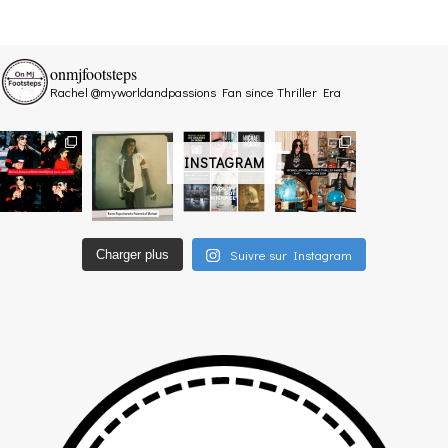
onmjfootsteps
Rachel @myworldandpassions
Fan since Thriller Era
INSTAGRAM
Suivre sur Instagram
Charger plus