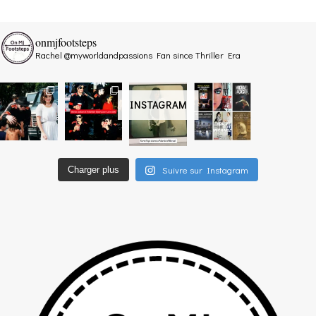
onmjfootsteps
Rachel @myworldandpassions
Fan since Thriller Era
INSTAGRAM
Suivre sur Instagram
Charger plus