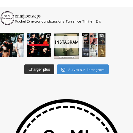
onmjfootsteps
Rachel @myworldandpassions
Fan since Thriller Era
INSTAGRAM
Suivre sur Instagram
Charger plus